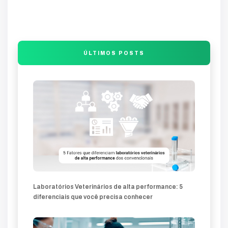
compromete
guia
trafego
desenvolvimento
sites-profissionais
profissionais
sites
lands
produtos
soluções
inovação
marketing-360
mercado
comercial
veterinárias
clínica
ÚLTIMOS POSTS
técnica
atração
técnicos
diagnóstico
diferencial
Laboratórios Veterinários de alta performance: 5
diferenciais que você precisa conhecer