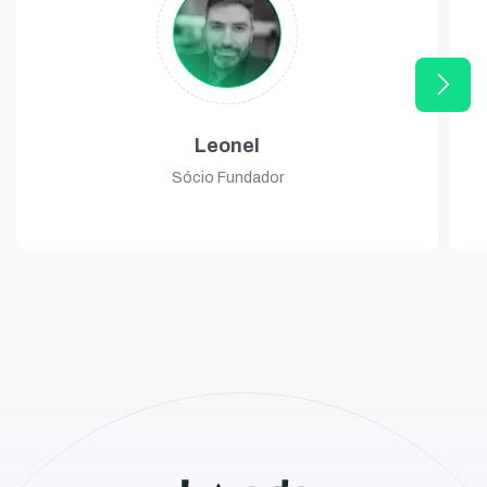
arrow_forward_ios
Leonel
Sócio Fundador