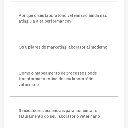
público
ações
planejamento
fazer
construir
consistente
método
visibilidade
Por que o seu laboratório veterinário ainda não
relevantes
posicionamento
clareza
ganham
atingiu a alta performance?
processo
tráfego pago
mapeamento
sistema
lims
crescer
permite
prática
escolha
ideal
ferramentas
ajuda
organizar
Os 6 pilares do marketing laboratorial moderno
forma
gargalos
melhoria
você
amostra
gestor
onde
retrabalho
tempo
simples
facilita
clientes
acompanhar
número
taxa
indicador
quanto
agilidade
kpis
cliente
Como o mapeamento de processos pode
mostra
potencial
comerciais
novos
transformar a rotina do seu laboratório
essencial
nível
instagram
exige
digital
veterinário
tráfego
vendas
atrair
quando
além
verdade
campanhas
vamos
educativo
pago
funil
fluxo
otimizar
etapa
triagem
aqui
exame
depende
financeiro
eficiente
6 indicadores essenciais para aumentar o
faturamento do seu laboratório veterinário
tudo
circuito
trabalho
entrada
final
comunicação
visão
produção
falha
análise