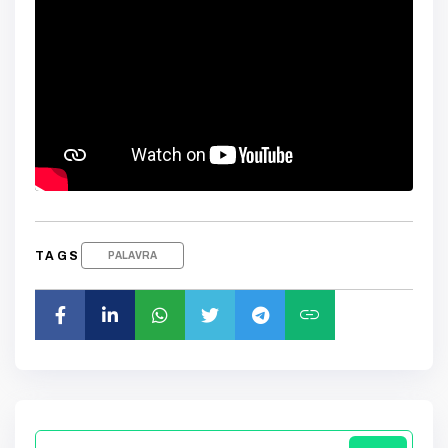
TAGS
PALAVRA
link