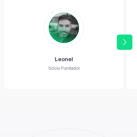
arrow_forward_ios
Leonel
Sócio Fundador