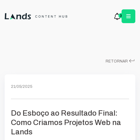
3
keyboard_return
RETORNAR
21/05/2025
Do Esboço ao Resultado Final:
Como Criamos Projetos Web na
Lands