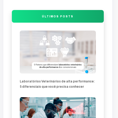
entrada
final
comunicação
visão
produção
falha
análise
compromete
guia
trafego
desenvolvimento
ÚLTIMOS POSTS
sites-profissionais
profissionais
sites
lands
produtos
soluções
inovação
marketing-360
mercado
comercial
veterinárias
clínica
técnica
atração
técnicos
diagnóstico
diferencial
Laboratórios Veterinários de alta performance:
5 diferenciais que você precisa conhecer