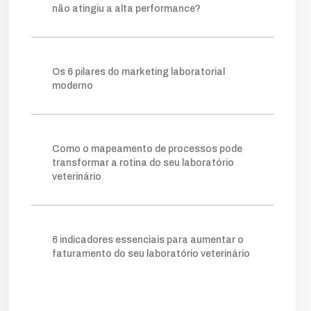
fazer
construir
consistente
método
não atingiu a alta performance?
visibilidade
relevantes
posicionamento
clareza
ganham
processo
tráfego pago
mapeamento
sistema
lims
crescer
Os 6 pilares do marketing laboratorial
permite
prática
escolha
ideal
moderno
ferramentas
ajuda
organizar
forma
gargalos
melhoria
você
amostra
gestor
onde
retrabalho
tempo
simples
facilita
clientes
acompanhar
Como o mapeamento de processos pode
número
taxa
indicador
quanto
transformar a rotina do seu laboratório
veterinário
agilidade
kpis
cliente
mostra
potencial
comerciais
novos
essencial
nível
instagram
exige
digital
tráfego
vendas
atrair
quando
além
verdade
6 indicadores essenciais para aumentar o
campanhas
vamos
educativo
pago
faturamento do seu laboratório veterinário
funil
fluxo
otimizar
etapa
triagem
aqui
exame
depende
financeiro
eficiente
tudo
circuito
trabalho