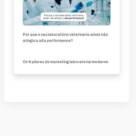
Por que o seu laboratório veterinário ainda não
atingiu a alta performance?
Os 6 pilares do marketing laboratorial moderno