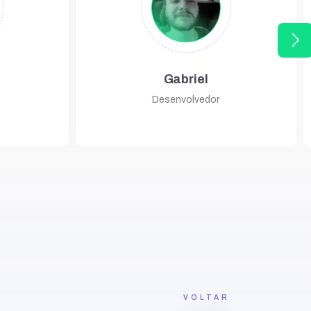
arrow_forward_ios
Gabriel
Desenvolvedor
VOLTAR