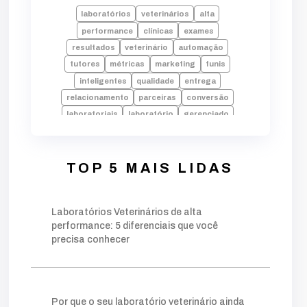
laboratórios
veterinários
alta
performance
clínicas
exames
resultados
veterinário
automação
tutores
métricas
marketing
funis
inteligentes
qualidade
entrega
relacionamento
parceiras
conversão
laboratoriais
laboratório
gerenciado
pilares
setor
setorização
setores
amostras
envio
laudos
falhas
laboratorio
alta performance
processos
TOP 5 MAIS LIDAS
tecnologia
indicadores
desempenho
dados
erros
rotina
pode
decisões
Laboratórios Veterinários de alta
crescimento
identificar
equipe
performance: 5 diferenciais que você
faturamento
fundamentais
falta
precisa conhecer
inadequado
operação
chave
palavra
moderno
estratégia
estruturado
base
foco
conteúdos
gerar
autoridade
técnico
público
ações
planejamento
Por que o seu laboratório veterinário ainda