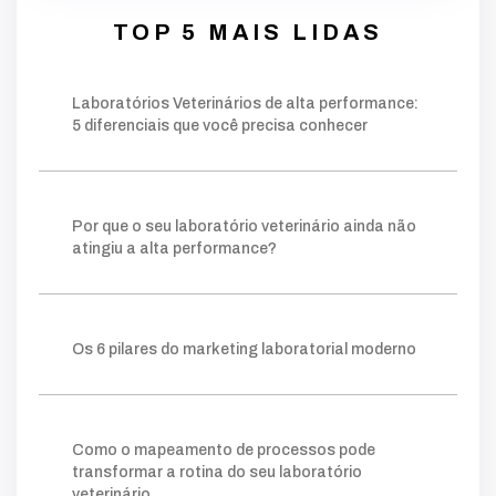
desempenho
dados
erros
rotina
pode
TOP 5 MAIS LIDAS
decisões
crescimento
identificar
equipe
faturamento
fundamentais
falta
inadequado
Laboratórios Veterinários de alta performance:
operação
chave
palavra
moderno
5 diferenciais que você precisa conhecer
estratégia
estruturado
base
foco
conteúdos
gerar
autoridade
técnico
público
ações
planejamento
fazer
construir
consistente
método
visibilidade
Por que o seu laboratório veterinário ainda não
relevantes
posicionamento
clareza
ganham
atingiu a alta performance?
processo
tráfego pago
mapeamento
sistema
lims
crescer
permite
prática
escolha
ideal
ferramentas
ajuda
organizar
Os 6 pilares do marketing laboratorial moderno
forma
gargalos
melhoria
você
amostra
gestor
onde
retrabalho
tempo
simples
facilita
clientes
acompanhar
número
taxa
indicador
quanto
agilidade
kpis
cliente
Como o mapeamento de processos pode
mostra
potencial
comerciais
novos
transformar a rotina do seu laboratório
essencial
nível
instagram
exige
digital
veterinário