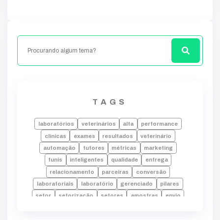
TAGS
laboratórios
veterinários
alta
performance
clínicas
exames
resultados
veterinário
automação
tutores
métricas
marketing
funis
inteligentes
qualidade
entrega
relacionamento
parceiras
conversão
laboratoriais
laboratório
gerenciado
pilares
setor
setorização
setores
amostras
envio
laudos
falhas
laboratorio
alta performance
processos
tecnologia
indicadores