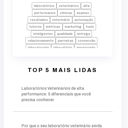
laboratórios
veterinários
alta
performance
clínicas
exames
resultados
veterinário
automação
tutores
métricas
marketing
funis
inteligentes
qualidade
entrega
relacionamento
parceiras
conversão
laboratoriais
laboratório
gerenciado
pilares
setor
setorização
setores
amostras
envio
laudos
falhas
laboratorio
alta performance
processos
TOP 5 MAIS LIDAS
tecnologia
indicadores
desempenho
dados
erros
rotina
pode
decisões
Laboratórios Veterinários de alta
crescimento
identificar
equipe
performance: 5 diferenciais que você
faturamento
fundamentais
falta
precisa conhecer
inadequado
operação
chave
palavra
moderno
estratégia
estruturado
base
foco
conteúdos
gerar
autoridade
técnico
público
ações
planejamento
Por que o seu laboratório veterinário ainda