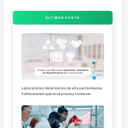
entrada
final
comunicação
visão
produção
falha
análise
compromete
guia
trafego
desenvolvimento
ÚLTIMOS POSTS
sites-profissionais
profissionais
sites
lands
produtos
soluções
inovação
marketing-360
mercado
comercial
veterinárias
clínica
técnica
atração
técnicos
diagnóstico
diferencial
Laboratórios Veterinários de alta performance:
5 diferenciais que você precisa conhecer