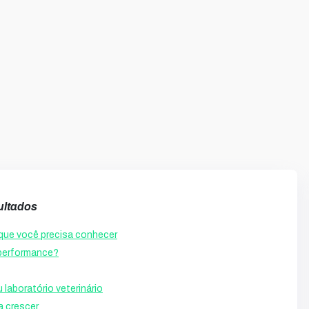
ultados
s que você precisa conhecer
a performance?
laboratório veterinário
a crescer