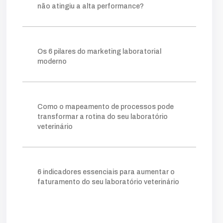
fazer
construir
consistente
método
não atingiu a alta performance?
visibilidade
relevantes
posicionamento
clareza
ganham
processo
tráfego pago
mapeamento
sistema
lims
crescer
Os 6 pilares do marketing laboratorial
permite
prática
escolha
ideal
moderno
ferramentas
ajuda
organizar
forma
gargalos
melhoria
você
amostra
gestor
onde
retrabalho
tempo
simples
facilita
clientes
acompanhar
Como o mapeamento de processos pode
número
taxa
indicador
quanto
transformar a rotina do seu laboratório
veterinário
agilidade
kpis
cliente
mostra
potencial
comerciais
novos
essencial
nível
instagram
exige
digital
tráfego
vendas
atrair
quando
além
verdade
6 indicadores essenciais para aumentar o
campanhas
vamos
educativo
pago
faturamento do seu laboratório veterinário
funil
fluxo
otimizar
etapa
triagem
aqui
exame
depende
financeiro
eficiente
tudo
circuito
trabalho