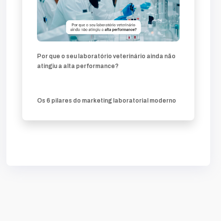
Por que o seu laboratório veterinário ainda não
atingiu a alta performance?
Os 6 pilares do marketing laboratorial moderno