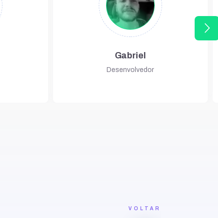
arrow_forward_ios
Gabriel
Desenvolvedor
VOLTAR