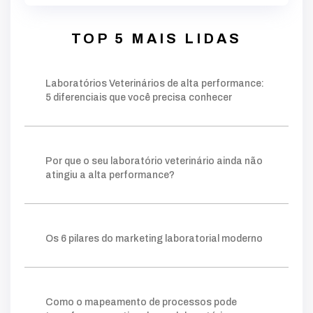
laudos
falhas
laboratorio
alta performance
processos
tecnologia
indicadores
desempenho
dados
erros
rotina
pode
TOP 5 MAIS LIDAS
decisões
crescimento
identificar
equipe
faturamento
fundamentais
falta
inadequado
Laboratórios Veterinários de alta performance:
operação
chave
palavra
moderno
5 diferenciais que você precisa conhecer
estratégia
estruturado
base
foco
conteúdos
gerar
autoridade
técnico
público
ações
planejamento
fazer
construir
consistente
método
visibilidade
Por que o seu laboratório veterinário ainda não
relevantes
posicionamento
clareza
ganham
atingiu a alta performance?
processo
tráfego pago
mapeamento
sistema
lims
crescer
permite
prática
escolha
ideal
ferramentas
ajuda
organizar
Os 6 pilares do marketing laboratorial moderno
forma
gargalos
melhoria
você
amostra
gestor
onde
retrabalho
tempo
simples
facilita
clientes
acompanhar
número
taxa
indicador
quanto
agilidade
kpis
cliente
Como o mapeamento de processos pode
mostra
potencial
comerciais
novos