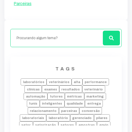
Parceiras
TAGS
laboratórios
veterinários
alta
performance
clínicas
exames
resultados
veterinário
automação
tutores
métricas
marketing
funis
inteligentes
qualidade
entrega
relacionamento
parceiras
conversão
laboratoriais
laboratório
gerenciado
pilares
setor
setorização
setores
amostras
envio