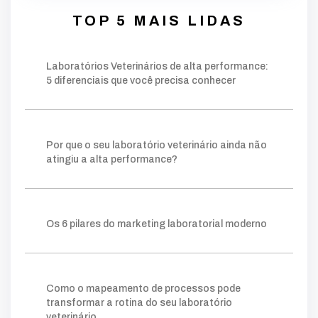
desempenho
dados
erros
rotina
pode
TOP 5 MAIS LIDAS
decisões
crescimento
identificar
equipe
faturamento
fundamentais
falta
inadequado
Laboratórios Veterinários de alta performance:
operação
chave
palavra
moderno
5 diferenciais que você precisa conhecer
estratégia
estruturado
base
foco
conteúdos
gerar
autoridade
técnico
público
ações
planejamento
fazer
construir
consistente
método
visibilidade
Por que o seu laboratório veterinário ainda não
relevantes
posicionamento
clareza
ganham
atingiu a alta performance?
processo
tráfego pago
mapeamento
sistema
lims
crescer
permite
prática
escolha
ideal
ferramentas
ajuda
organizar
Os 6 pilares do marketing laboratorial moderno
forma
gargalos
melhoria
você
amostra
gestor
onde
retrabalho
tempo
simples
facilita
clientes
acompanhar
número
taxa
indicador
quanto
agilidade
kpis
cliente
Como o mapeamento de processos pode
mostra
potencial
comerciais
novos
transformar a rotina do seu laboratório
essencial
nível
instagram
exige
digital
veterinário