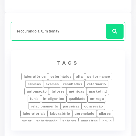
TAGS
laboratórios
veterinários
alta
performance
clínicas
exames
resultados
veterinário
automação
tutores
métricas
marketing
funis
inteligentes
qualidade
entrega
relacionamento
parceiras
conversão
laboratoriais
laboratório
gerenciado
pilares
setor
setorização
setores
amostras
envio
laudos
falhas
laboratorio
alta performance
processos
tecnologia
indicadores