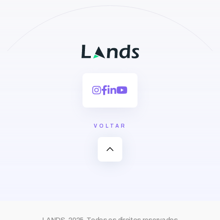
VOLTAR
expand_less