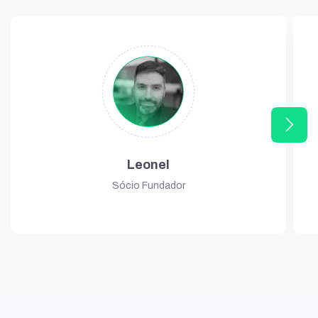
arrow_forward_ios
Leonel
Sócio Fundador