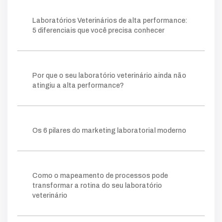
faturamento
fundamentais
falta
inadequado
Laboratórios Veterinários de alta performance:
operação
chave
palavra
moderno
5 diferenciais que você precisa conhecer
estratégia
estruturado
base
foco
conteúdos
gerar
autoridade
técnico
público
ações
planejamento
fazer
construir
consistente
método
visibilidade
Por que o seu laboratório veterinário ainda não
relevantes
posicionamento
clareza
ganham
atingiu a alta performance?
processo
tráfego pago
mapeamento
sistema
lims
crescer
permite
prática
escolha
ideal
ferramentas
ajuda
organizar
Os 6 pilares do marketing laboratorial moderno
forma
gargalos
melhoria
você
amostra
gestor
onde
retrabalho
tempo
simples
facilita
clientes
acompanhar
número
taxa
indicador
quanto
agilidade
kpis
cliente
Como o mapeamento de processos pode
mostra
potencial
comerciais
novos
transformar a rotina do seu laboratório
essencial
nível
instagram
exige
digital
veterinário
tráfego
vendas
atrair
quando
além
verdade
campanhas
vamos
educativo