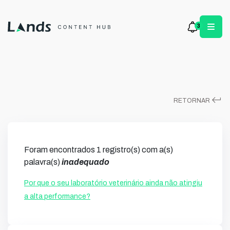
3
keyboard_return
RETORNAR
Foram encontrados 1 registro(s) com a(s)
palavra(s)
inadequado
Por que o seu laboratório veterinário ainda não atingiu
a alta performance?