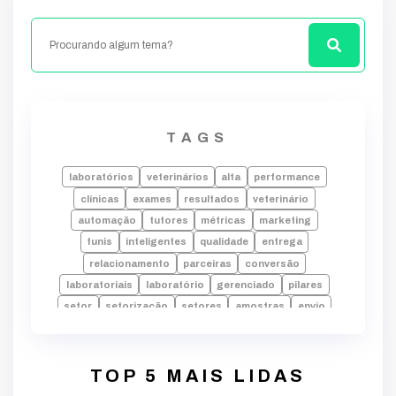
TAGS
laboratórios
veterinários
alta
performance
clínicas
exames
resultados
veterinário
automação
tutores
métricas
marketing
funis
inteligentes
qualidade
entrega
relacionamento
parceiras
conversão
laboratoriais
laboratório
gerenciado
pilares
setor
setorização
setores
amostras
envio
laudos
falhas
laboratorio
alta performance
processos
tecnologia
indicadores
desempenho
dados
erros
rotina
pode
TOP 5 MAIS LIDAS
decisões
crescimento
identificar
equipe