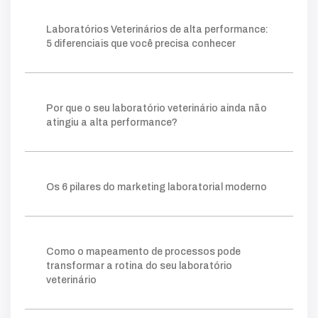
faturamento
fundamentais
falta
inadequado
Laboratórios Veterinários de alta performance:
operação
chave
palavra
moderno
5 diferenciais que você precisa conhecer
estratégia
estruturado
base
foco
conteúdos
gerar
autoridade
técnico
público
ações
planejamento
fazer
construir
consistente
método
visibilidade
Por que o seu laboratório veterinário ainda não
relevantes
posicionamento
clareza
ganham
atingiu a alta performance?
processo
tráfego pago
mapeamento
sistema
lims
crescer
permite
prática
escolha
ideal
ferramentas
ajuda
organizar
Os 6 pilares do marketing laboratorial moderno
forma
gargalos
melhoria
você
amostra
gestor
onde
retrabalho
tempo
simples
facilita
clientes
acompanhar
número
taxa
indicador
quanto
agilidade
kpis
cliente
Como o mapeamento de processos pode
mostra
potencial
comerciais
novos
transformar a rotina do seu laboratório
essencial
nível
instagram
exige
digital
veterinário
tráfego
vendas
atrair
quando
além
verdade
campanhas
vamos
educativo