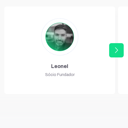
arrow_forward_ios
Leonel
Sócio Fundador