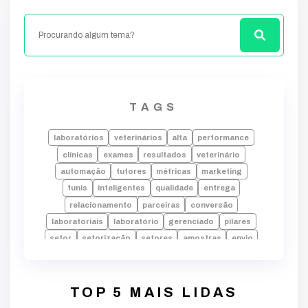
TAGS
laboratórios
veterinários
alta
performance
clínicas
exames
resultados
veterinário
automação
tutores
métricas
marketing
funis
inteligentes
qualidade
entrega
relacionamento
parceiras
conversão
laboratoriais
laboratório
gerenciado
pilares
setor
setorização
setores
amostras
envio
laudos
falhas
laboratorio
alta performance
processos
tecnologia
indicadores
desempenho
dados
erros
rotina
pode
TOP 5 MAIS LIDAS
decisões
crescimento
identificar
equipe