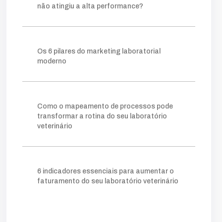
fazer
construir
consistente
método
não atingiu a alta performance?
visibilidade
relevantes
posicionamento
clareza
ganham
processo
tráfego pago
mapeamento
sistema
lims
crescer
Os 6 pilares do marketing laboratorial
permite
prática
escolha
ideal
moderno
ferramentas
ajuda
organizar
forma
gargalos
melhoria
você
amostra
gestor
onde
retrabalho
tempo
simples
facilita
clientes
acompanhar
Como o mapeamento de processos pode
número
taxa
indicador
quanto
transformar a rotina do seu laboratório
veterinário
agilidade
kpis
cliente
mostra
potencial
comerciais
novos
essencial
nível
instagram
exige
digital
tráfego
vendas
atrair
quando
além
verdade
6 indicadores essenciais para aumentar o
campanhas
vamos
educativo
pago
faturamento do seu laboratório veterinário
funil
fluxo
otimizar
etapa
triagem
aqui
exame
depende
financeiro
eficiente
tudo
circuito
trabalho