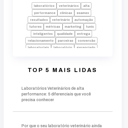
laboratórios
veterinários
alta
performance
clínicas
exames
resultados
veterinário
automação
tutores
métricas
marketing
funis
inteligentes
qualidade
entrega
relacionamento
parceiras
conversão
laboratoriais
laboratório
gerenciado
pilares
setor
setorização
setores
amostras
envio
laudos
falhas
laboratorio
alta performance
processos
TOP 5 MAIS LIDAS
tecnologia
indicadores
desempenho
dados
erros
rotina
pode
decisões
Laboratórios Veterinários de alta
crescimento
identificar
equipe
performance: 5 diferenciais que você
faturamento
fundamentais
falta
precisa conhecer
inadequado
operação
chave
palavra
moderno
estratégia
estruturado
base
foco
conteúdos
gerar
autoridade
técnico
público
ações
planejamento
Por que o seu laboratório veterinário ainda