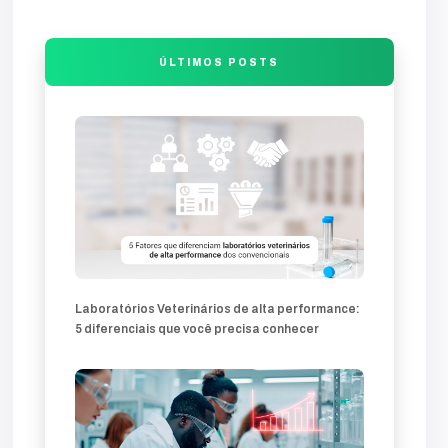
entrada
final
comunicação
visão
produção
falha
análise
compromete
guia
trafego
desenvolvimento
ÚLTIMOS POSTS
sites-profissionais
profissionais
sites
lands
produtos
soluções
inovação
marketing-360
mercado
comercial
veterinárias
clínica
técnica
atração
técnicos
diagnóstico
diferencial
Laboratórios Veterinários de alta performance:
5 diferenciais que você precisa conhecer