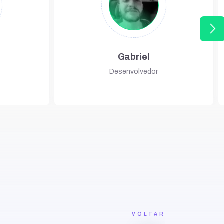
arrow_forward_ios
Gabriel
Desenvolvedor
VOLTAR