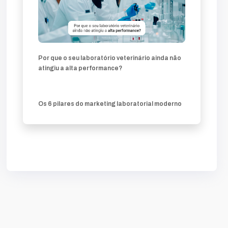
Por que o seu laboratório veterinário ainda não
atingiu a alta performance?
Os 6 pilares do marketing laboratorial moderno