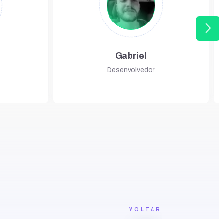
arrow_forward_ios
Gabriel
Desenvolvedor
VOLTAR