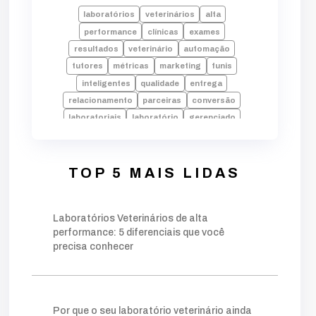
laboratórios
veterinários
alta
performance
clínicas
exames
resultados
veterinário
automação
tutores
métricas
marketing
funis
inteligentes
qualidade
entrega
relacionamento
parceiras
conversão
laboratoriais
laboratório
gerenciado
pilares
setor
setorização
setores
amostras
envio
laudos
falhas
laboratorio
alta performance
processos
TOP 5 MAIS LIDAS
tecnologia
indicadores
desempenho
dados
erros
rotina
pode
decisões
Laboratórios Veterinários de alta
crescimento
identificar
equipe
performance: 5 diferenciais que você
faturamento
fundamentais
falta
precisa conhecer
inadequado
operação
chave
palavra
moderno
estratégia
estruturado
base
foco
conteúdos
gerar
autoridade
técnico
público
ações
planejamento
Por que o seu laboratório veterinário ainda