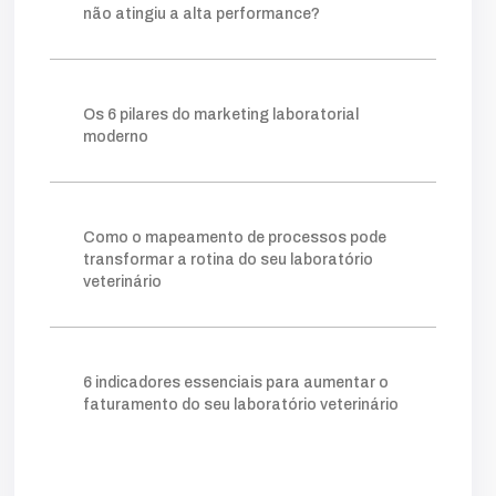
fazer
construir
consistente
método
não atingiu a alta performance?
visibilidade
relevantes
posicionamento
clareza
ganham
processo
tráfego pago
mapeamento
sistema
lims
crescer
Os 6 pilares do marketing laboratorial
permite
prática
escolha
ideal
moderno
ferramentas
ajuda
organizar
forma
gargalos
melhoria
você
amostra
gestor
onde
retrabalho
tempo
simples
facilita
clientes
acompanhar
Como o mapeamento de processos pode
número
taxa
indicador
quanto
transformar a rotina do seu laboratório
veterinário
agilidade
kpis
cliente
mostra
potencial
comerciais
novos
essencial
nível
instagram
exige
digital
tráfego
vendas
atrair
quando
além
verdade
6 indicadores essenciais para aumentar o
campanhas
vamos
educativo
pago
faturamento do seu laboratório veterinário
funil
fluxo
otimizar
etapa
triagem
aqui
exame
depende
financeiro
eficiente
tudo
circuito
trabalho