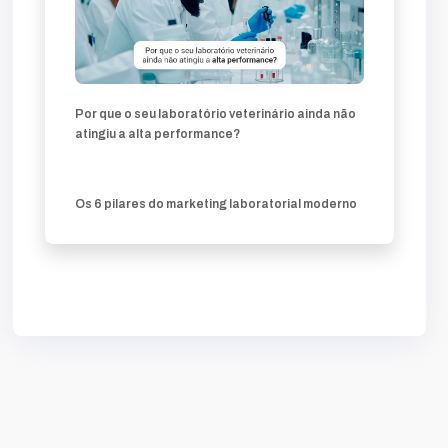
Por que o seu laboratório veterinário ainda não
atingiu a alta performance?
Os 6 pilares do marketing laboratorial moderno