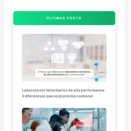
entrada
final
comunicação
visão
produção
falha
análise
compromete
guia
trafego
desenvolvimento
ÚLTIMOS POSTS
sites-profissionais
profissionais
sites
lands
produtos
soluções
inovação
marketing-360
mercado
comercial
veterinárias
clínica
técnica
atração
técnicos
diagnóstico
diferencial
Laboratórios Veterinários de alta performance:
5 diferenciais que você precisa conhecer