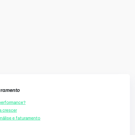
uramento
a performance?
a crescer
 análise e faturamento