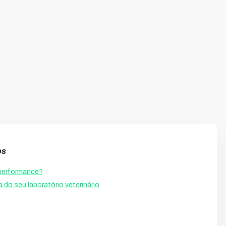
os
a performance?
o seu laboratório veterinário