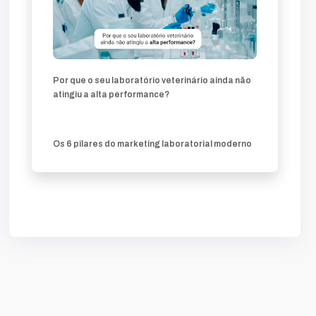
Por que o seu laboratório veterinário ainda não
atingiu a alta performance?
Os 6 pilares do marketing laboratorial moderno