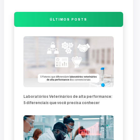
entrada
final
comunicação
visão
produção
falha
análise
compromete
guia
trafego
desenvolvimento
ÚLTIMOS POSTS
sites-profissionais
profissionais
sites
lands
produtos
soluções
inovação
marketing-360
mercado
comercial
veterinárias
clínica
técnica
atração
técnicos
diagnóstico
diferencial
Laboratórios Veterinários de alta performance:
5 diferenciais que você precisa conhecer