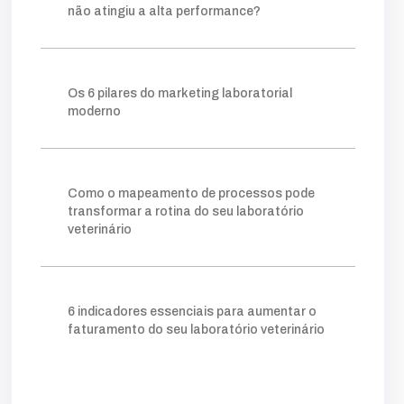
fazer
construir
consistente
método
não atingiu a alta performance?
visibilidade
relevantes
posicionamento
clareza
ganham
processo
tráfego pago
mapeamento
sistema
lims
crescer
Os 6 pilares do marketing laboratorial
permite
prática
escolha
ideal
moderno
ferramentas
ajuda
organizar
forma
gargalos
melhoria
você
amostra
gestor
onde
retrabalho
tempo
simples
facilita
clientes
acompanhar
Como o mapeamento de processos pode
número
taxa
indicador
quanto
transformar a rotina do seu laboratório
veterinário
agilidade
kpis
cliente
mostra
potencial
comerciais
novos
essencial
nível
instagram
exige
digital
tráfego
vendas
atrair
quando
além
verdade
6 indicadores essenciais para aumentar o
campanhas
vamos
educativo
pago
faturamento do seu laboratório veterinário
funil
fluxo
otimizar
etapa
triagem
aqui
exame
depende
financeiro
eficiente
tudo
circuito
trabalho