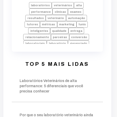
laboratórios
veterinários
alta
performance
clínicas
exames
resultados
veterinário
automação
tutores
métricas
marketing
funis
inteligentes
qualidade
entrega
relacionamento
parceiras
conversão
laboratoriais
laboratório
gerenciado
pilares
setor
setorização
setores
amostras
envio
laudos
falhas
laboratorio
alta performance
processos
TOP 5 MAIS LIDAS
tecnologia
indicadores
desempenho
dados
erros
rotina
pode
decisões
Laboratórios Veterinários de alta
crescimento
identificar
equipe
performance: 5 diferenciais que você
faturamento
fundamentais
falta
precisa conhecer
inadequado
operação
chave
palavra
moderno
estratégia
estruturado
base
foco
conteúdos
gerar
autoridade
técnico
público
ações
planejamento
Por que o seu laboratório veterinário ainda