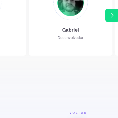
arrow_forward_ios
Gabriel
Desenvolvedor
VOLTAR