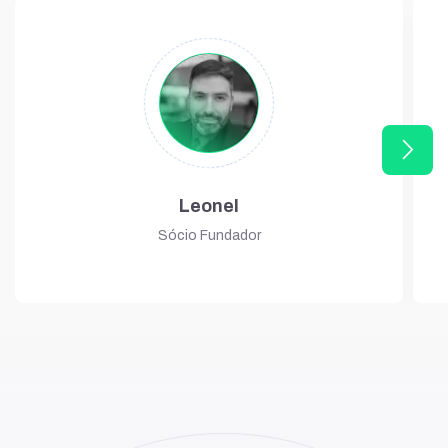
arrow_forward_ios
Leonel
Sócio Fundador