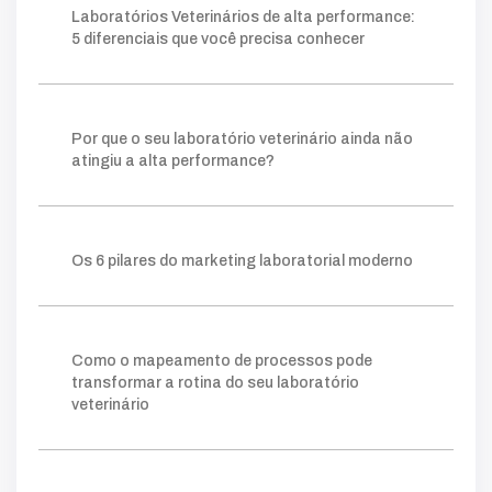
Laboratórios Veterinários de alta performance:
operação
chave
palavra
moderno
5 diferenciais que você precisa conhecer
estratégia
estruturado
base
foco
conteúdos
gerar
autoridade
técnico
público
ações
planejamento
fazer
construir
consistente
método
visibilidade
Por que o seu laboratório veterinário ainda não
relevantes
posicionamento
clareza
ganham
atingiu a alta performance?
processo
tráfego pago
mapeamento
sistema
lims
crescer
permite
prática
escolha
ideal
ferramentas
ajuda
organizar
Os 6 pilares do marketing laboratorial moderno
forma
gargalos
melhoria
você
amostra
gestor
onde
retrabalho
tempo
simples
facilita
clientes
acompanhar
número
taxa
indicador
quanto
agilidade
kpis
cliente
Como o mapeamento de processos pode
mostra
potencial
comerciais
novos
transformar a rotina do seu laboratório
essencial
nível
instagram
exige
digital
veterinário
tráfego
vendas
atrair
quando
além
verdade
campanhas
vamos
educativo
pago
funil
fluxo
otimizar
etapa
triagem