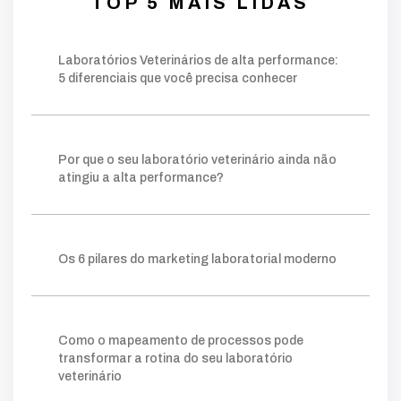
TOP 5 MAIS LIDAS
decisões
crescimento
identificar
equipe
faturamento
fundamentais
falta
inadequado
Laboratórios Veterinários de alta performance:
operação
chave
palavra
moderno
5 diferenciais que você precisa conhecer
estratégia
estruturado
base
foco
conteúdos
gerar
autoridade
técnico
público
ações
planejamento
fazer
construir
consistente
método
visibilidade
Por que o seu laboratório veterinário ainda não
relevantes
posicionamento
clareza
ganham
atingiu a alta performance?
processo
tráfego pago
mapeamento
sistema
lims
crescer
permite
prática
escolha
ideal
ferramentas
ajuda
organizar
Os 6 pilares do marketing laboratorial moderno
forma
gargalos
melhoria
você
amostra
gestor
onde
retrabalho
tempo
simples
facilita
clientes
acompanhar
número
taxa
indicador
quanto
agilidade
kpis
cliente
Como o mapeamento de processos pode
mostra
potencial
comerciais
novos
transformar a rotina do seu laboratório
essencial
nível
instagram
exige
digital
veterinário
tráfego
vendas
atrair
quando
além