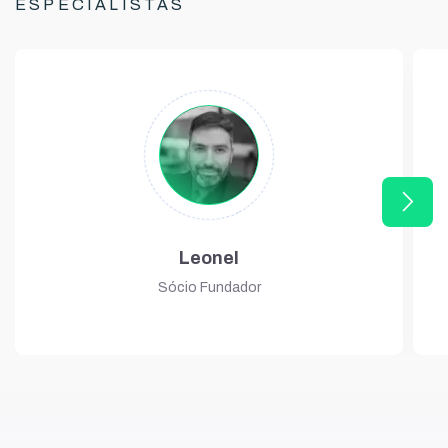
ESPECIALISTAS
arrow_forward_ios
Leonel
Sócio Fundador