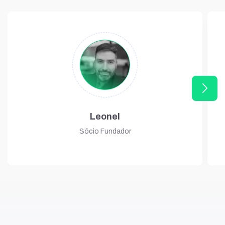
arrow_forward_ios
Leonel
Sócio Fundador