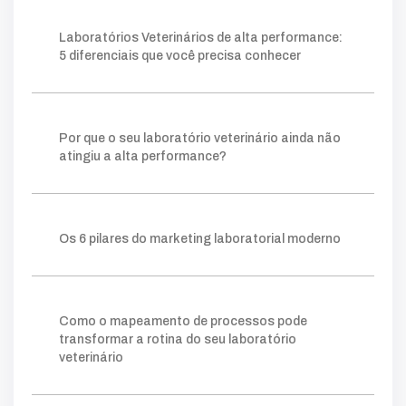
faturamento
fundamentais
falta
inadequado
Laboratórios Veterinários de alta performance:
operação
chave
palavra
moderno
5 diferenciais que você precisa conhecer
estratégia
estruturado
base
foco
conteúdos
gerar
autoridade
técnico
público
ações
planejamento
fazer
construir
consistente
método
visibilidade
Por que o seu laboratório veterinário ainda não
relevantes
posicionamento
clareza
ganham
atingiu a alta performance?
processo
tráfego pago
mapeamento
sistema
lims
crescer
permite
prática
escolha
ideal
ferramentas
ajuda
organizar
Os 6 pilares do marketing laboratorial moderno
forma
gargalos
melhoria
você
amostra
gestor
onde
retrabalho
tempo
simples
facilita
clientes
acompanhar
número
taxa
indicador
quanto
agilidade
kpis
cliente
Como o mapeamento de processos pode
mostra
potencial
comerciais
novos
transformar a rotina do seu laboratório
essencial
nível
instagram
exige
digital
veterinário
tráfego
vendas
atrair
quando
além
verdade
campanhas
vamos
educativo