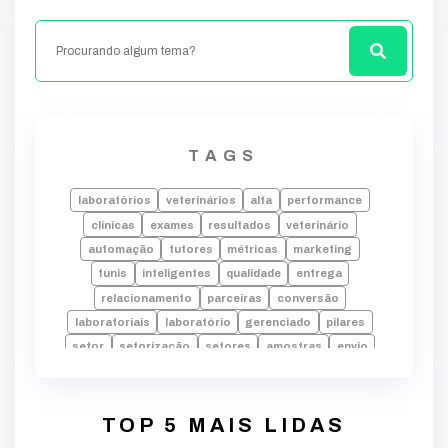
TAGS
laboratórios
veterinários
alta
performance
clínicas
exames
resultados
veterinário
automação
tutores
métricas
marketing
funis
inteligentes
qualidade
entrega
relacionamento
parceiras
conversão
laboratoriais
laboratório
gerenciado
pilares
setor
setorização
setores
amostras
envio
laudos
falhas
laboratorio
alta performance
processos
tecnologia
indicadores
desempenho
dados
erros
rotina
pode
TOP 5 MAIS LIDAS
decisões
crescimento
identificar
equipe