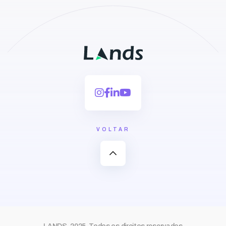
VOLTAR
expand_less